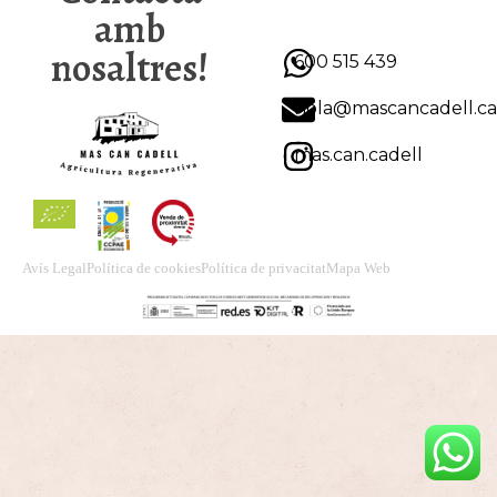
amb
nosaltres!
600 515 439
hola@mascancadell.ca
mas.can.cadell
Avís Legal
Política de cookies
Política de privacitat
Mapa Web